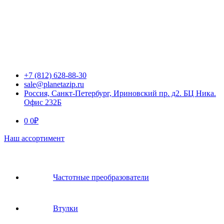
+7 (812) 628-88-30
sale@planetazip.ru
Россия, Санкт-Петербург, Ириновский пр. д2. БЦ Ника.
Офис 232Б
0
0
₽
Наш ассортимент
Частотные преобразователи
Втулки