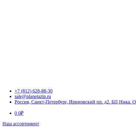
+7 (812) 628-88-30
sale@planetazip.ru
Россия, Санкт-Петербург, Ириновский пр. д2. БЦ Ника. 
0
0
₽
Наш ассортимент