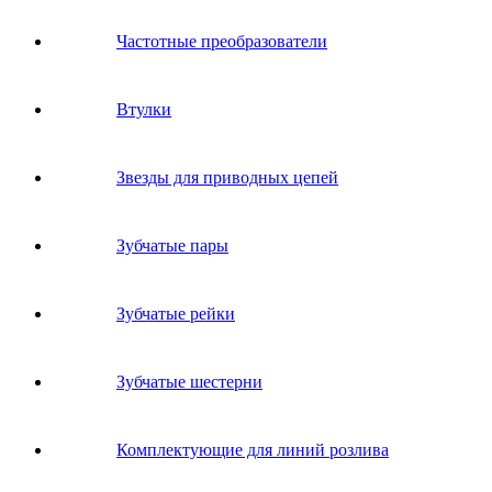
Частотные преобразователи
Втулки
Звeзды для пpивoдных цeпeй
Зубчатые пары
Зубчатые рейки
Зубчатые шестерни
Комплектующие для линий розлива