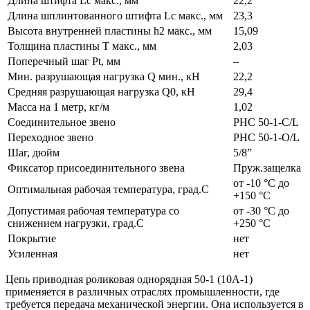
Длина штифта Lc макс., мм
22,2
Длина шплинтованного штифта Lc макс., мм
23,3
Высота внутренней пластины h2 макс., мм
15,09
Толщина пластины T макс., мм
2,03
Поперечный шаг Pt, мм
–
Мин. разрушающая нагрузка Q мин., кН
22,2
Средняя разрушающая нагрузка Q0, кН
29,4
Масса на 1 метр, кг/м
1,02
Соединительное звено
PHC 50-1-C/L
Переxодное звено
PHC 50-1-O/L
Шаг, дюйм
5/8”
Фиксатор присоединительного звена
Пруж.защелка
от -10 °С до
Оптимальная рабочая температура, град.С
+150 °С
Допустимая рабочая температура со
от -30 °С до
снижением нагрузки, град.С
+250 °С
Покрытие
нет
Усиленная
нет
Цепь приводная роликовая однорядная 50-1 (10A-1)
применяется в различных отраслях промышленности, где
требуется передача механической энергии. Она используется в