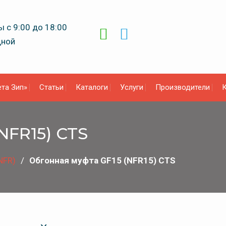
 с 9:00 до 18:00
дной
та Зип»
Статьи
Каталоги
Услуги
Производители
К
NFR15) CTS
NFR)
Обгонная муфта GF15 (NFR15) CTS