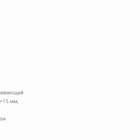
ечивающий
=15 мм,
для