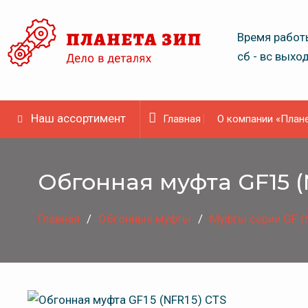
Skip
to
Время работы
content
сб - вс выхо
Наш ассортимент
Главная
О компании «Плане
Обгонная муфта GF15 (
Главная
Обгонные муфты
Муфты серии GF (