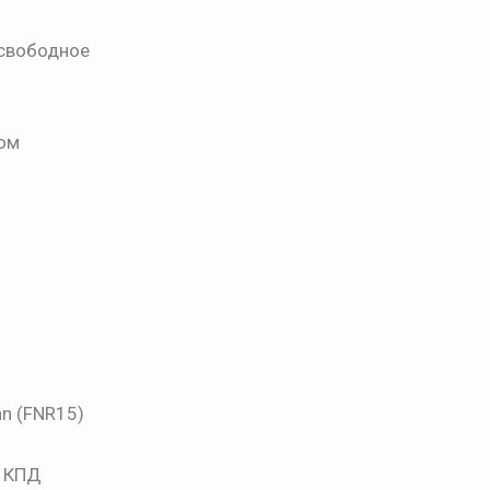
 свободное
ном
n (FNR15)
ю КПД