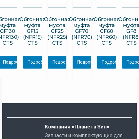
бгонная
Обгонная
Обгонная
Обгонная
Обгонная
Обгонн
муфта
муфта
муфта
муфта
муфта
муфт
GF130
GF15
GF25
GF70
GF60
GF8
NFR130)
(NFR15)
(NFR25)
(NFR70)
(NFR60)
(NFR8
CTS
CTS
CTS
CTS
CTS
CTS
Подробнее
Подробнее
Подробнее
Подробнее
Подробнее
Подр
Компания «Планета Зип»
Запчасти и комплектующие для