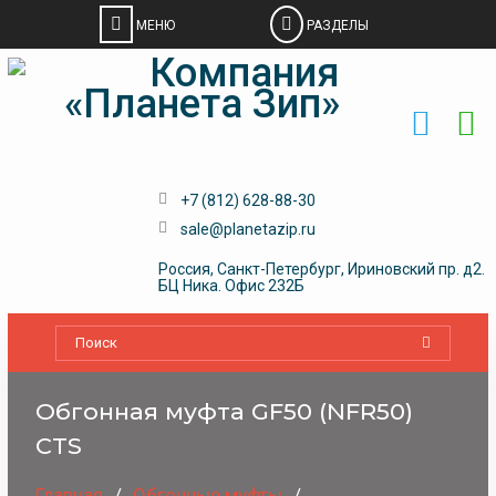
Skip
to
content
+7 (812) 628-88-30
sale@planetazip.ru
Россия, Санкт-Петербург, Ириновский пр. д2.
БЦ Ника. Офис 232Б
Обгонная муфта GF50 (NFR50)
CTS
Главная
Обгонные муфты