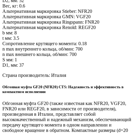
D2, мм: 52
Вес, кг: 0.6
Альтернативная маркировка Stieber: NFR20
Альтернативная маркировка GMN: VGF20
Альтернативная маркировка Ringspann: FNR20
Альтернативная маркировка Renold: REGF20
b мм: 8
t мм: 3.5
Сопротивление крутящего момента: 0.18
n max внутреннего кольца, об/мин: 700
n max внешнего кольца, об/мин: 700
S мм: 1
D1, мм: 37
Страна производитель: Италия
Обгонная муфта GF20 (NFR20) CTS: Надежность и эффективность в
компактном исполнении
Обгонная муфта GF20 (также известная как NFR20, VGF20,
FNR20 или REGF20, в зависимости от производителя),
произведенная в Италии, представляет собой
высококачественный и надежный механизм, обеспечивающий
передачу крутящего момента в одном направлении и
свободное вращение в обратном. Компактные размеры (d=20