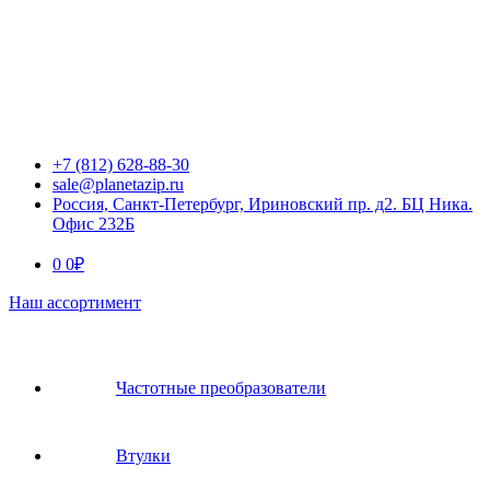
+7 (812) 628-88-30
sale@planetazip.ru
Россия, Санкт-Петербург, Ириновский пр. д2. БЦ Ника.
Офис 232Б
0
0
₽
Наш ассортимент
Частотные преобразователи
Втулки