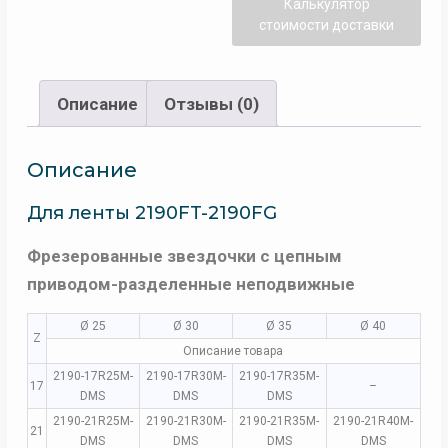
Калькулятор
стоимости доставки
Описание
Отзывы (0)
Описание
Для ленты 2190FT-2190FG
Фрезерованные звездочки с цепным
приводом-разделенные неподвижные
Ø 25
Ø 30
Ø 35
Ø 40
Z
Описание товара
2190-17R25M-
2190-17R30M-
2190-17R35M-
17
–
DMS
DMS
DMS
2190-21R25M-
2190-21R30M-
2190-21R35M-
2190-21R40M-
21
DMS
DMS
DMS
DMS