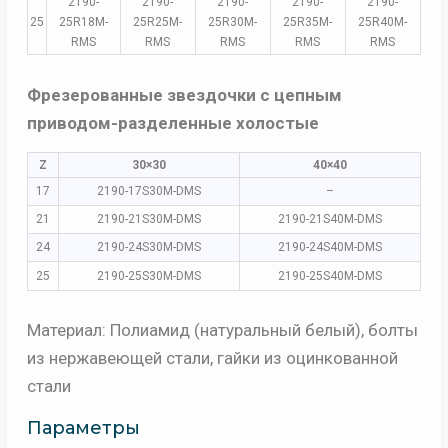
2190-
2190-
2190-
2190-
2190-
25
25R18M-
25R25M-
25R30M-
25R35M-
25R40M-
RMS
RMS
RMS
RMS
RMS
Фрезерованные звездочки с цепным
приводом-разделенные холостые
Z
30×30
40×40
17
2190-17S30M-DMS
–
21
2190-21S30M-DMS
2190-21S40M-DMS
24
2190-24S30M-DMS
2190-24S40M-DMS
25
2190-25S30M-DMS
2190-25S40M-DMS
Материал: Полиамид (натуральный белый), болты
из нержавеющей стали, гайки из оцинкованной
стали
Параметры