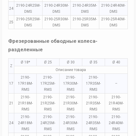
2190-24R25M-
2190-24R30M-
2190-24R35M-
2190-24R40M-
24
DMS
DMS
DMS
DMS
2190-25R25M-
2190-25R30M-
2190-25R35M-
2190-25R40M-
25
DMS
DMS
DMS
DMS
Фрезерованные обводные колеса-
разделенные
Ø 18*
Ø 25
Ø 30
Ø 35
Ø 40
Z
Описание товара
2190-
2190-
2190-
2190-
17
17R18M-
17R25M-
17R30M-
17R35M-
–
RMS
RMS
RMS
RMS
2190-
2190-
2190-
2190-
2190-
21
21R18M-
21R25M-
21R30M-
21R35M-
21R40M-
RMS
RMS
RMS
RMS
RMS
2190-
2190-
2190-
2190-
2190-
24
24R18M-
24R25M-
24R30M-
24R35M-
24R40M-
RMS
RMS
RMS
RMS
RMS