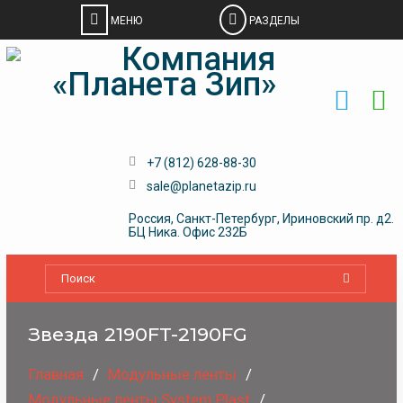
Skip
to
content
+7 (812) 628-88-30
sale@planetazip.ru
Россия, Санкт-Петербург, Ириновский пр. д2.
БЦ Ника. Офис 232Б
Звезда 2190FT-2190FG
Главная
Модульные ленты
Модульные ленты System Plast