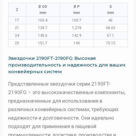
Ø OD
Ø P
S
Z
mm
mm
mm
17
103.4
100.7
46
21
128.7
1,278
58.65
24
145.6
142.9
67.1
25
151.7
149
70.15
Звездочки 2190FT-2190FG: Высокая
производительность и надежность для ваших
конвейерных систем
Представленные звездочки серии 2190FT-
2190FG – это высококачественные компоненты,
предназначенные для использования в
различных конвейерных системах, требующих
надежности и долговечности. Они идеально
подходят для применения в пищевой
промышленности, логистике, производстве и