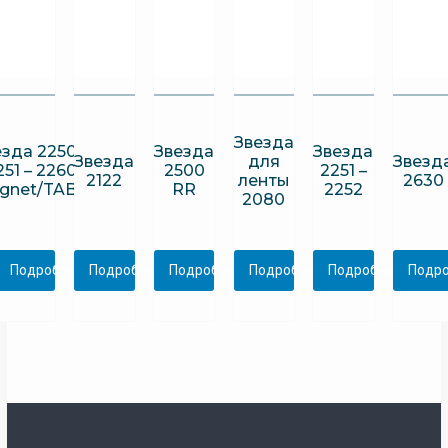
Звезда
езда 2250
Звезда
Звезда
Звезда
для
Звезд
251 – 2260
2500
2251 –
2122
ленты
2630
gnet/TAB
RR
2252
2080
Подробнее
Подробнее
Подробнее
Подробнее
Подробнее
Подр