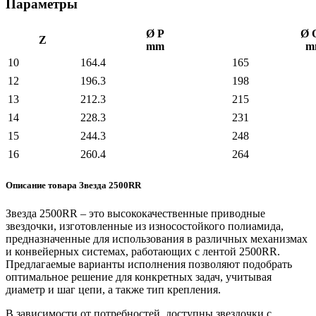
Параметры
Ø P
Ø 
Z
mm
m
10
164.4
165
12
196.3
198
13
212.3
215
14
228.3
231
15
244.3
248
16
260.4
264
Описание товара Звезда 2500RR
Звезда 2500RR – это высококачественные приводные
звездочки, изготовленные из износостойкого полиамида,
предназначенные для использования в различных механизмах
и конвейерных системах, работающих с лентой 2500RR.
Предлагаемые варианты исполнения позволяют подобрать
оптимальное решение для конкретных задач, учитывая
диаметр и шаг цепи, а также тип крепления.
В зависимости от потребностей, доступны звездочки с