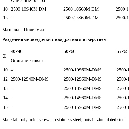
Описание товара
10
2500-10S40M-DM
2500-10S60M-DM
2500-
13
–
2500-13S60M-DM
2500-
Материал: Полиамид.
Разделенные звездочки с квадратным отверстием
40×40
60×60
65×65
Z
Описание товара
10
–
2500-10S60M-DMS
2500
12
2500-12S40M-DMS
2500-12S60M-DMS
2500
13
–
2500-13S60M-DMS
2500
14
–
2500-14S60M-DMS
2500
15
–
2500-15S60M-DMS
2500
Material: polyamid, screws in stainless steel, nuts in zinc plated steel.