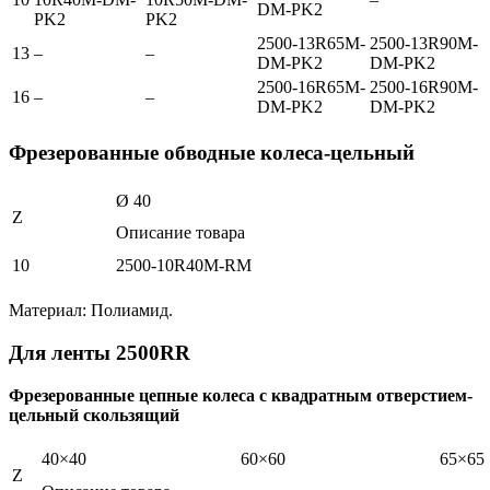
DM-PK2
PK2
PK2
2500-13R65M-
2500-13R90M-
13
–
–
DM-PK2
DM-PK2
2500-16R65M-
2500-16R90M-
16
–
–
DM-PK2
DM-PK2
Фрезерованные обводные колеса-цельный
Ø 40
Z
Описание товара
10
2500-10R40M-RM
Материал: Полиамид.
Для ленты 2500RR
Фрезерованные цепные колеса с квадратным отверстием-
цельный скользящий
40×40
60×60
65×65
Z