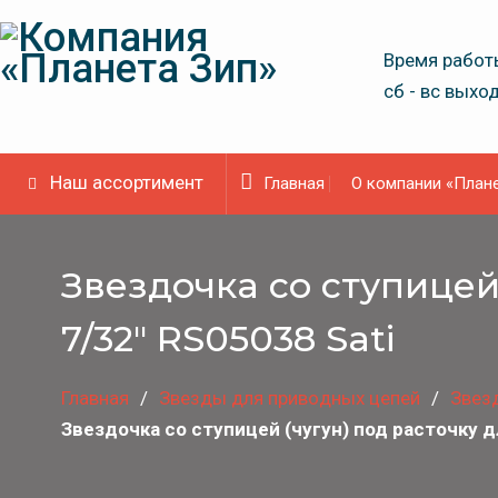
Skip
to
Время работы
content
сб - вс выхо
Наш ассортимент
Главная
О компании «Плане
Звездочка со ступицей (
7/32″ RS05038 Sati
Главная
Звeзды для пpивoдных цeпeй
Звезд
Звездочка со ступицей (чугун) под расточку для