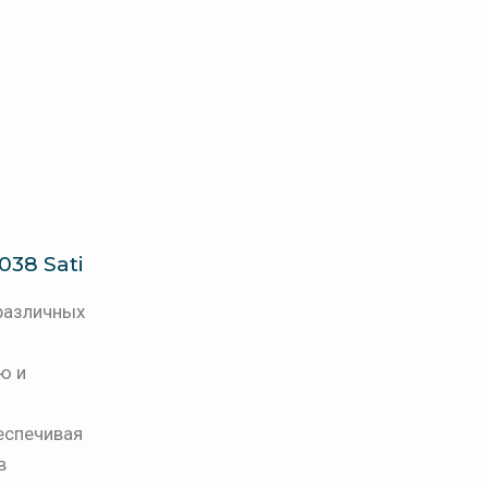
038 Sati
 различных
ю и
еспечивая
в