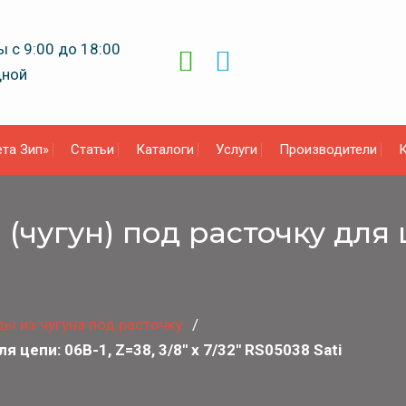
 с 9:00 до 18:00
дной
та Зип»
Статьи
Каталоги
Услуги
Производители
К
чугун) под расточку для це
ы из чугуна под расточку
 цепи: 06B-1, Z=38, 3/8″ x 7/32″ RS05038 Sati