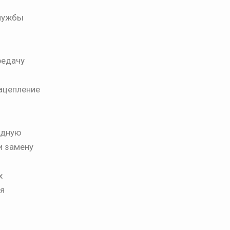
службы
редачу
зацепление
одную
и замену
х
ая