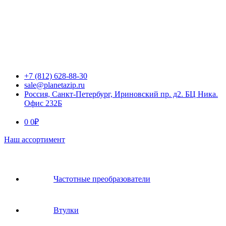
+7 (812) 628-88-30
sale@planetazip.ru
Россия, Санкт-Петербург, Ириновский пр. д2. БЦ Ника.
Офис 232Б
0
0
₽
Наш ассортимент
Частотные преобразователи
Втулки