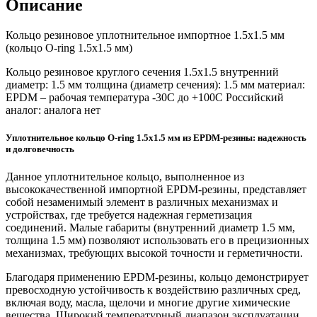
Описание
Кольцо резиновое уплотнительное импортное 1.5х1.5 мм
(кольцо O-ring 1.5х1.5 мм)
Кольцо резиновое круглого сечения 1.5х1.5 внутренний
диаметр: 1.5 мм толщина (диаметр сечения): 1.5 мм материал:
EPDM – рабочая температура -30C до +100C Российский
аналог: аналога нет
Уплотнительное кольцо O-ring 1.5x1.5 мм из EPDM-резины: надежность
и долговечность
Данное уплотнительное кольцо, выполненное из
высококачественной импортной EPDM-резины, представляет
собой незаменимый элемент в различных механизмах и
устройствах, где требуется надежная герметизация
соединений. Малые габариты (внутренний диаметр 1.5 мм,
толщина 1.5 мм) позволяют использовать его в прецизионных
механизмах, требующих высокой точности и герметичности.
Благодаря применению EPDM-резины, кольцо демонстрирует
превосходную устойчивость к воздействию различных сред,
включая воду, масла, щелочи и многие другие химические
вещества. Широкий температурный диапазон эксплуатации