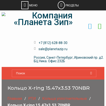
Skip
to
content
+7 (812) 628-88-30
sale@planetazip.ru
Россия, Санкт-Петербург, Ириновский пр. д2.
БЦ Ника. Офис 232Б
Кольцо X-ring 15.47х3.53 70NBR
Главная
РТИ
Кольца уплотнительные
Кольцо X-ring 15.47х3.53 70NBR