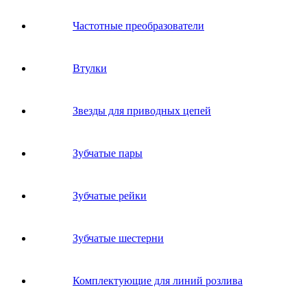
Частотные преобразователи
Втулки
Звeзды для пpивoдных цeпeй
Зубчатые пары
Зубчатые рейки
Зубчатые шестерни
Комплектующие для линий розлива