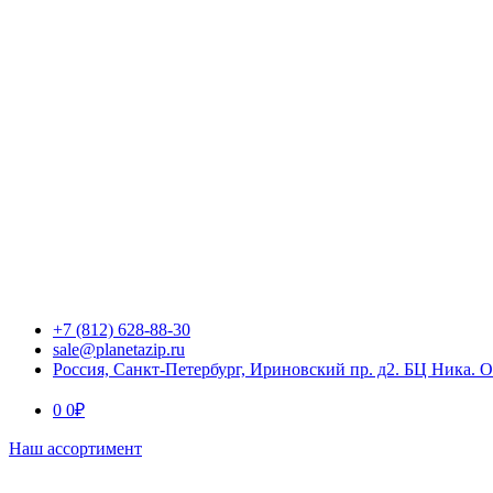
+7 (812) 628-88-30
sale@planetazip.ru
Россия, Санкт-Петербург, Ириновский пр. д2. БЦ Ника. 
0
0
₽
Наш ассортимент