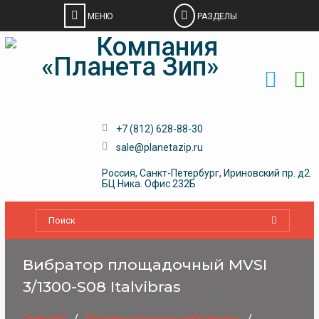
Skip
to
content
+7 (812) 628-88-30
sale@planetazip.ru
Россия, Санкт-Петербург, Ириновский пр. д2.
БЦ Ника. Офис 232Б
Вибратор площадочный MVSI
3/1300-S08 Italvibras
Главная
Промышленные вибраторы