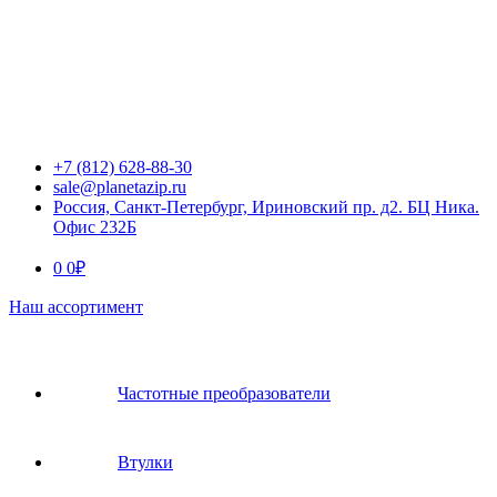
+7 (812) 628-88-30
sale@planetazip.ru
Россия, Санкт-Петербург, Ириновский пр. д2. БЦ Ника.
Офис 232Б
0
0
₽
Наш ассортимент
Частотные преобразователи
Втулки