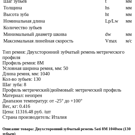
Шаг зубьев
t
мм
Толщина
hs
мм
Высота зуба
ht
мм
Номинальная длина
Lp/Lw
мм
Количество зубьев
Минимальный диаметр шкива
dw
мм
Максимальная линейная скорость
Vmax
м/c
Тип ремня: Двухсторонний зубчатый ремень метрического
профиля
Профиль ремня: 8M
Условная ширина ремня, мм: 50
Длина ремня, мм: 1040
Кол-во зубьев: 130
Шаг зуба: 8
Профиль метрический/дюймовый: метрический профиль
Материал: неопрен
Диапазон температур: от -25° до +100°
Вес, кг: 0.416
Цена: 11316.48 руб. /шт
Страна производитель: Италия
Описание товара: Двухсторонний зубчатый ремень Sati 8M 1040мм (130
зубьев)