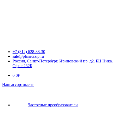
+7 (812) 628-88-30
sale@planetazip.ru
Россия, Санкт-Петербург, Ириновский пр. д2. БЦ Ника.
Офис 232Б
0
0
₽
Наш ассортимент
Частотные преобразователи