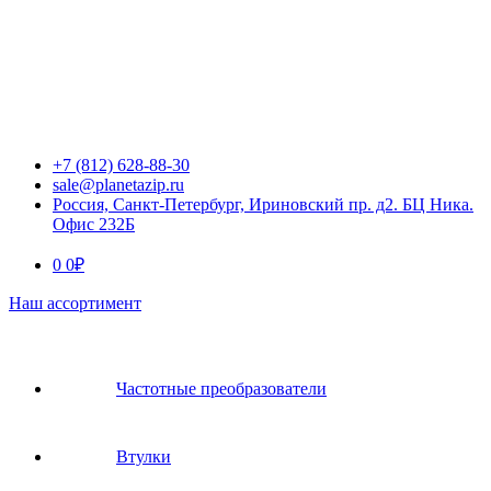
+7 (812) 628-88-30
sale@planetazip.ru
Россия, Санкт-Петербург, Ириновский пр. д2. БЦ Ника.
Офис 232Б
0
0
₽
Наш ассортимент
Частотные преобразователи
Втулки