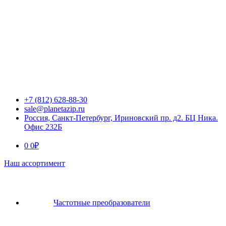
+7 (812) 628-88-30
sale@planetazip.ru
Россия, Санкт-Петербург, Ириновский пр. д2. БЦ Ника.
Офис 232Б
0
0
₽
Наш ассортимент
Частотные преобразователи