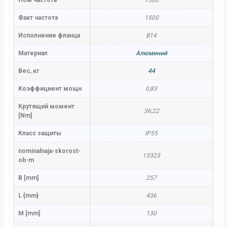
Ном частота
1500
Факт частота
1500
Исполнение фланца
B14
Материал
Алюминий
Вес, кг
44
Коэффициент мощн
0,83
Крутящий момент
36,22
[Nm]
Класс защиты
IP55
nominalnaja-skorost-
13323
ob-m
B [mm]
257
L {mm}
436
M [mm]
130