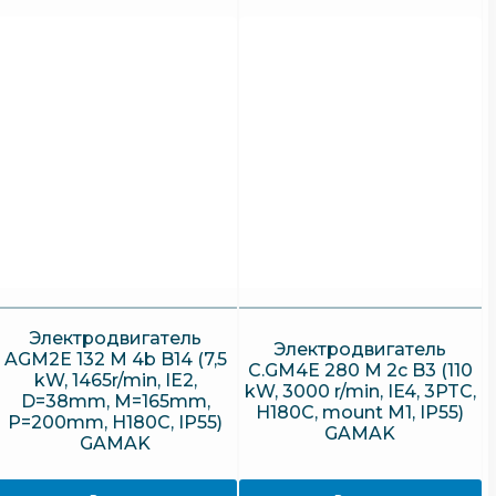
Электродвигатель
Электродвигатель
AGM2E 132 M 4b B14 (7,5
C.GM4E 280 M 2c B3 (110
kW, 1465r/min, IE2,
kW, 3000 r/min, IE4, 3PTC,
D=38mm, M=165mm,
H180C, mount M1, IP55)
P=200mm, H180C, IP55)
GAMAK
GAMAK