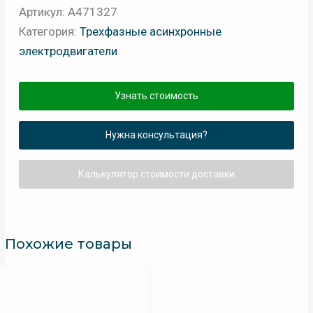
Электродвигатель
Артикул:
A471327
асинхронный
Категория:
Трехфазные асинхронные
CHT132
электродвигатели
S4
B14
Узнать стоимость
KW.5,50
CHIARAVALLI
Нужна консультация?
Калькулятор стоимости доставки
Похожие товары