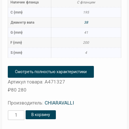
Наличие фланца
С фланцем
C {mm}
195
Диаметр вала
38
G {mm}
41
F {mm}
200
S {mm}
4
Смотреть полностью характеристики
Артикул товара: A471327
₽
80 280
Производитель:
CHIARAVALLI
Количество
В корзину
товара