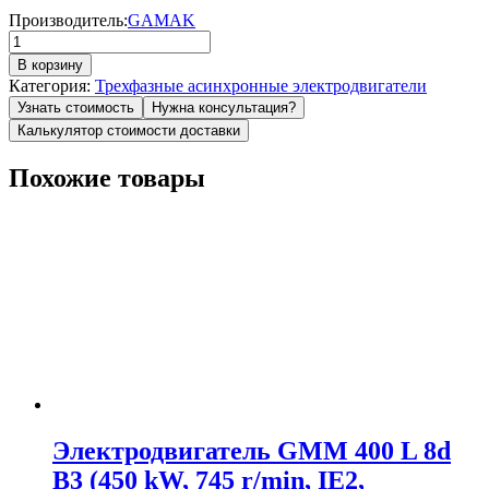
Производитель:
GAMAK
Количество
товара
В корзину
Электродвигатель
Категория:
Трехфазные асинхронные электродвигатели
C.GMEL
Узнать стоимость
Нужна консультация?
180
Калькулятор стоимости доставки
L
2b
Похожие товары
B3
(30
kW,
3000
r/min,
IE1,
3PTC,
H180C,
mount
M1,
IP55)
GAMAK
Электродвигатель GMM 400 L 8d
B3 (450 kW, 745 r/min, IE2,