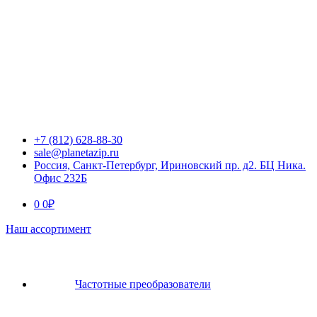
+7 (812) 628-88-30
sale@planetazip.ru
Россия, Санкт-Петербург, Ириновский пр. д2. БЦ Ника.
Офис 232Б
0
0
₽
Наш ассортимент
Частотные преобразователи