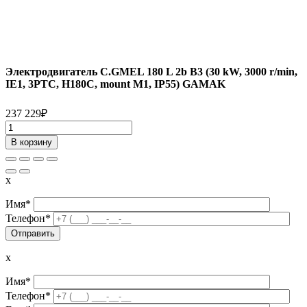
Электродвигатель C.GMEL 180 L 2b B3 (30 kW, 3000 r/min,
IE1, 3PTC, H180C, mount M1, IP55) GAMAK
237 229
₽
Количество
товара
В корзину
Электродвигатель
C.GMEL
180
x
L
2b
Имя*
B3
Телефон*
(30
kW,
3000
x
r/min,
IE1,
Имя*
3PTC,
Телефон*
H180C,