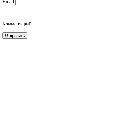
Email
mount
M1,
IP55)
GAMAK
Комментарий