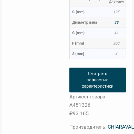
фланцем
C {mm}
195
Диаметр вала
38
G {mm}
41
F {mm}
300
S {mm}
4
Смотреть
полностью
характеристики
Артикул товара:
A451326
₽
93 165
Производитель:
CHIARAVAL