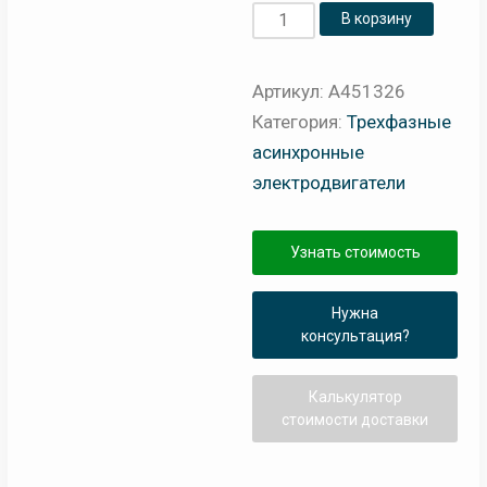
Количество
В корзину
товара
Электродвигатель
Артикул:
A451326
асинхронный
Категория:
Трехфазные
CHT132
асинхронные
M4
электродвигатели
B5
KW.7,50
Узнать стоимость
CHIARAVALLI
Нужна
консультация?
Калькулятор
стоимости доставки