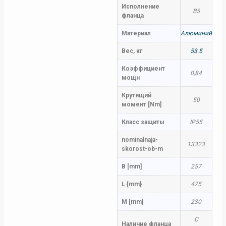
Исполнение
B5
фланца
Материал
Алюминий
Вес, кг
53.5
Коэффициент
0,84
мощн
Крутящий
50
момент [Nm]
Класс защиты
IP55
nominalnaja-
13323
skorost-ob-m
B [mm]
257
L {mm}
475
M [mm]
230
С
Наличие фланца