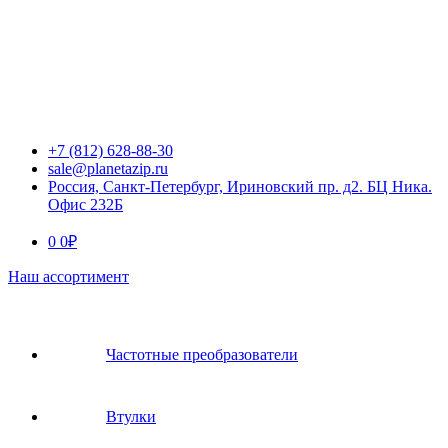
+7 (812) 628-88-30
sale@planetazip.ru
Россия, Санкт-Петербург, Ириновский пр. д2. БЦ Ника.
Офис 232Б
0
0
₽
Наш ассортимент
Частотные преобразователи
Втулки