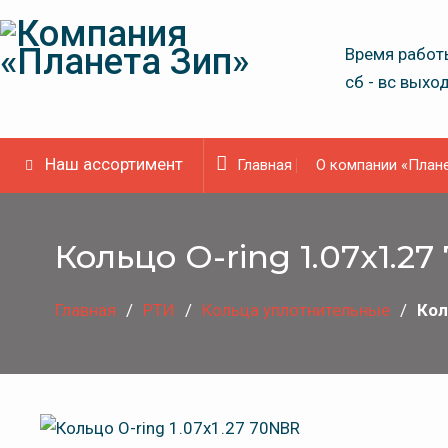
Skip
to
Время работы
content
сб - вс выхо
Наш ассортимент
Главная
О компании «Плане
Кольцо O-ring 1.07х1.2
Главная
РТИ
Кольца уплотнительные
Кол