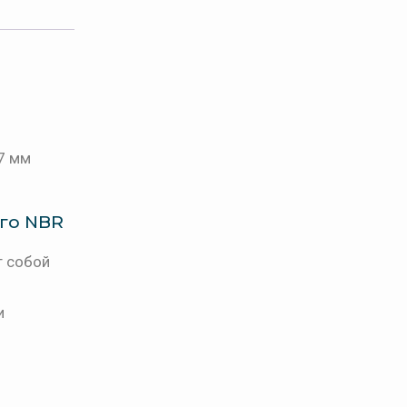
27 мм
ого NBR
т собой
и