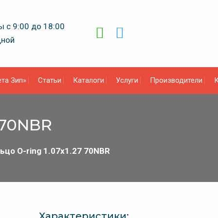
 с 9:00 до 18:00
дной
та Зип»
Статьи
Каталоги
Услуги
Производители
К
7 70NBR
ьцо O-ring 1.07х1.27 70NBR
Характеристики: