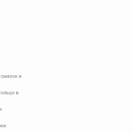
 смазок и
кольцо в
и
ки.