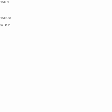
льца.
ельное
сти и