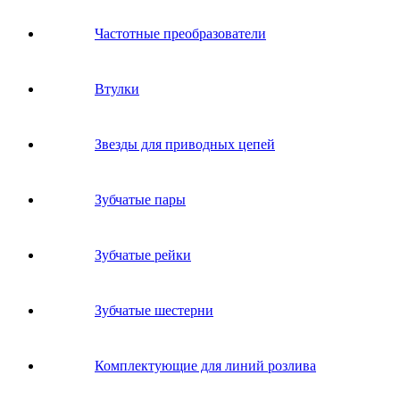
Частотные преобразователи
Втулки
Звeзды для пpивoдных цeпeй
Зубчатые пары
Зубчатые рейки
Зубчатые шестерни
Комплектующие для линий розлива