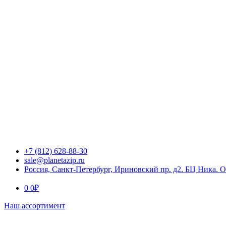
+7 (812) 628-88-30
sale@planetazip.ru
Россия, Санкт-Петербург, Ириновский пр. д2. БЦ Ника. 
0
0
₽
Наш ассортимент