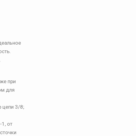
деальное
ость.
,
же при
ом для
 цепи 3/8;
1, от
асточки