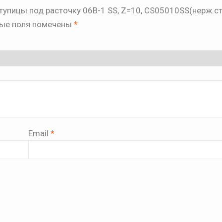
тупицы под расточку 06B-1 SS, Z=10, CS05010SS(нерж.ста
ые поля помечены
*
Email
*