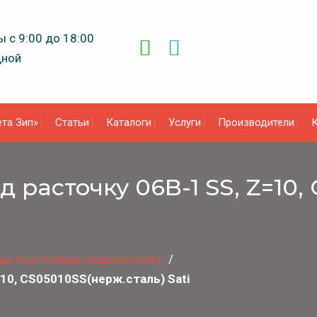
 с 9:00 до 18:00
дной
та Зип»
Статьи
Каталоги
Услуги
Производители
К
 расточку 06B-1 SS, Z=10,
ды без ступицы под расточку
=10, CS05010SS(нерж.сталь) Sati