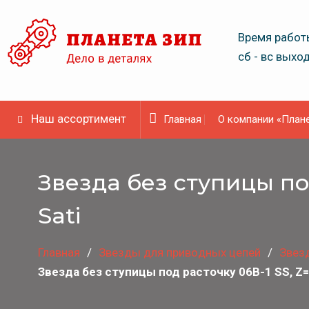
Skip
to
Время работы
content
сб - вс выхо
Наш ассортимент
Главная
О компании «Плане
Звезда без ступицы под
Sati
Главная
Звeзды для пpивoдных цeпeй
Звез
Звезда без ступицы под расточку 06B-1 SS, Z