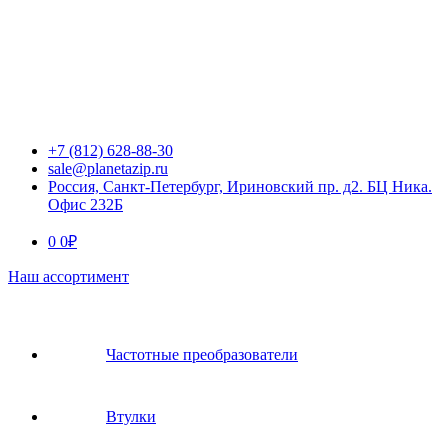
+7 (812) 628-88-30
sale@planetazip.ru
Россия, Санкт-Петербург, Ириновский пр. д2. БЦ Ника.
Офис 232Б
0
0
₽
Наш ассортимент
Частотные преобразователи
Втулки