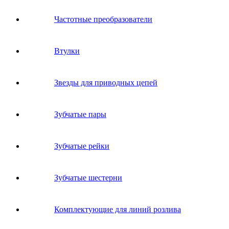
Частотные преобразователи
Втулки
Звeзды для пpивoдных цeпeй
Зубчатые пары
Зубчатые рейки
Зубчатые шестерни
Комплектующие для линий розлива