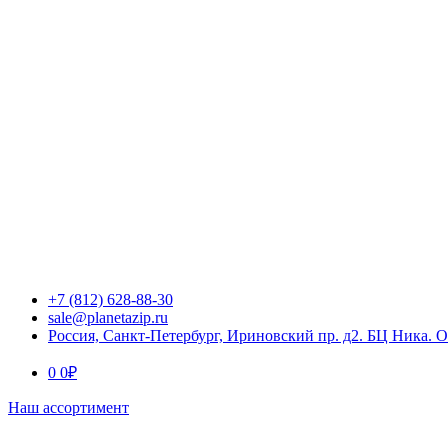
+7 (812) 628-88-30
sale@planetazip.ru
Россия, Санкт-Петербург, Ириновский пр. д2. БЦ Ника. 
0
0
₽
Наш ассортимент