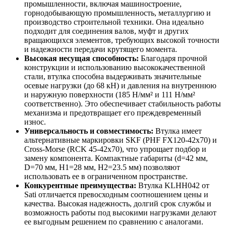
промышленности, включая машиностроение,
горнодобывающую промышленность, металлургию и
производство строительной техники. Она идеально
подходит для соединения валов, муфт и других
вращающихся элементов, требующих высокой точности
и надежности передачи крутящего момента.
Высокая несущая способность:
Благодаря прочной
конструкции и использованию высококачественной
стали, втулка способна выдерживать значительные
осевые нагрузки (до 68 кН) и давления на внутреннюю
и наружную поверхности (185 Н/мм² и 111 Н/мм²
соответственно). Это обеспечивает стабильность работы
механизма и предотвращает его преждевременный
износ.
Универсальность и совместимость:
Втулка имеет
альтернативные маркировки SKF (PHF FX120-42x70) и
Cross-Morse (RCK 45-42x70), что упрощает подбор и
замену компонента. Компактные габариты (d=42 мм,
D=70 мм, H1=28 мм, H2=23.5 мм) позволяют
использовать ее в ограниченном пространстве.
Конкурентные преимущества:
Втулка KLHH042 от
Sati отличается превосходным соотношением цены и
качества. Высокая надежность, долгий срок службы и
возможность работы под высокими нагрузками делают
ее выгодным решением по сравнению с аналогами.