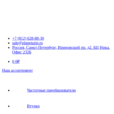
+7 (812) 628-88-30
sale@planetazip.ru
Россия, Санкт-Петербург, Ириновский пр. д2. БЦ Ника.
Офис 232Б
0
0
₽
Наш ассортимент
Частотные преобразователи
Втулки