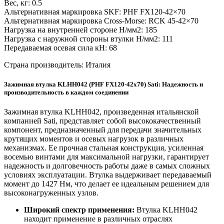
Вес, кг: 0.5
Альтернативная маркировка SKF: PHF FX120-42×70
Альтернативная маркировка Cross-Morse: RCK 45-42×70
Нагрузка на внутренней стороне Н/мм2: 185
Нагрузка с наружной стороны втулки Н/мм2: 111
Передаваемая осевая сила кН: 68
Страна производитель: Италия
Зажимная втулка KLHH042 (PHF FX120-42x70) Sati: Надежность и
производительность в каждом соединении
Зажимная втулка KLHH042, произведенная итальянской
компанией Sati, представляет собой высококачественный
компонент, предназначенный для передачи значительных
крутящих моментов и осевых нагрузок в различных
механизмах. Ее прочная стальная конструкция, усиленная
восемью винтами для максимальной нагрузки, гарантирует
надежность и долговечность работы даже в самых сложных
условиях эксплуатации. Втулка выдерживает передаваемый
момент до 1427 Нм, что делает ее идеальным решением для
высоконагруженных узлов.
Широкий спектр применения:
Втулка KLHH042
находит применение в различных отраслях