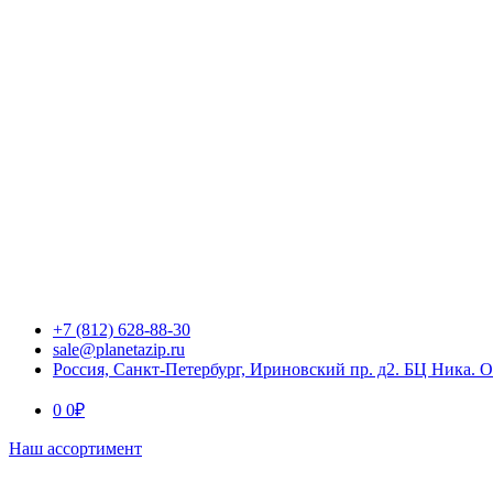
+7 (812) 628-88-30
sale@planetazip.ru
Россия, Санкт-Петербург, Ириновский пр. д2. БЦ Ника. 
0
0
₽
Наш ассортимент