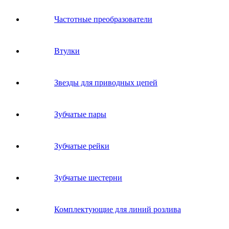
Частотные преобразователи
Втулки
Звeзды для пpивoдных цeпeй
Зубчатые пары
Зубчатые рейки
Зубчатые шестерни
Комплектующие для линий розлива