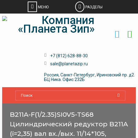
Skip
to
content
+7 (812) 628-88-30
sale@planetazip.ru
Россия, Санкт-Петербург, Ириновский пр. д2.
БЦ Ника. Офис 232Б
B211A-F(1/2.35)SI0V5-TS68
Цилиндрический редуктор B211A
(i=2,35) вал вх./вых. 11/14*105,