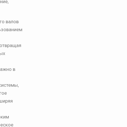
ние,
го валов
льзованием
дотвращая
ных
важно в
системы,
гое
сширяя
оким
ческое