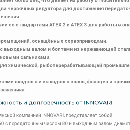
ляет 60/65 dBA, что делает их работу относительно
два червячных редуктора для достижения передато
решения:
и со стандартами ATEX 2 и ATEX 3 для работы в оп
еремещений, оснащённые сервоприводами.
с выходным валом и болтами из нержавеющей стал
оновыми сальниками.
для химической, рыбоперерабатывающей промышле
нами входного и выходного валов, фланцев и прочи
заказчика.
ежность и долговечность от INNOVARI
нской компанией INNOVARI, представляет собой
50 с передаточным числом 80 и выходным валом диаме