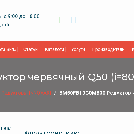
 с 9:00 до 18:00
дной
та Зип»
Статьи
Каталоги
Услуги
Производители
К
тор червячный Q50 (i=80)
Редукторы INNOVARI
BM50FB10C0MB30 Редуктор че
Характеристики: