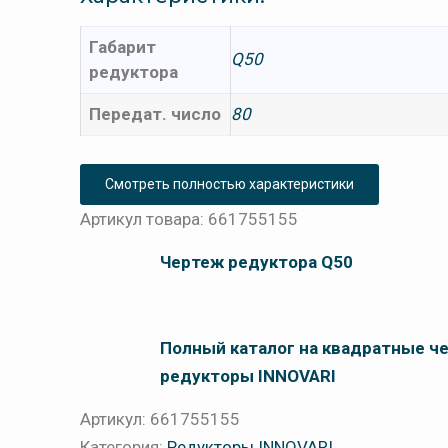
Габарит
Q50
редуктора
Передат. число
80
Смотреть полностью характеристики
Артикул товара: 661755155
Чертеж редуктора Q50
Полный каталог на квадратные ч
редукторы INNOVARI
Артикул:
661755155
Категория:
Редукторы INNOVARI