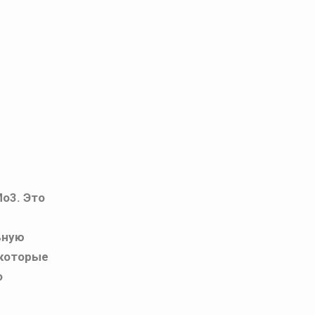
Mo3. Это
ьную
 которые
о