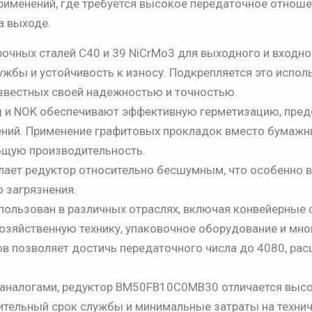
рименений, где требуется высокое передаточное отноше
а выходе.
чных сталей C40 и 39 NiCrMo3 для выходного и входно
ужбы и устойчивость к износу. Подкрепляется это испо
известных своей надежностью и точностью.
g и NOK обеспечивают эффективную герметизацию, пре
нений. Применение графитовых прокладок вместо бумаж
бщую производительность.
лает редуктор относительно бесшумным, что особенно 
о загрязнения.
ользован в различных отраслях, включая конвейерные 
озяйственную технику, упаковочное оборудование и мно
в позволяет достичь передаточного числа до 4080, ра
 аналогами, редуктор BM50FB10C0MB30 отличается выс
ительный срок службы и минимальные затраты на техни