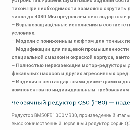
устройства.Уровень шума наших изделий состав
тихой.При необходимости возможно скрутить 
числа до 4080.Мы предлагаем нестандартные 
– Взрывозащищённые исполнения в соответстви
условиях.
– Модели с пониженным люфтом для точных п
– Модификации для пищевой промышленности 
специальной смазкой и окраской корпуса, вайт
– Полностью нержавеющие мотор-редукторы 
фекальных насосов и других агрессивных сред.
– Изделия с нестандартными диаметрами и дли
компонентов по индивидуальным требованиям 
Червячный редуктор Q50 (i=80) — над
Редуктор BM50FB10C0MB30, произведенный италья
высококачественный червячный редуктор серии Q