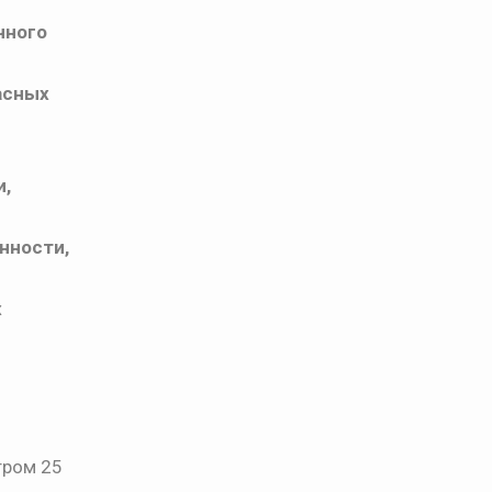
чного
асных
и,
нности,
х
тром 25