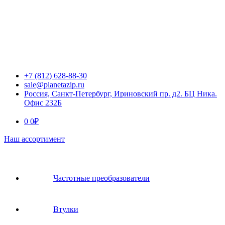
+7 (812) 628-88-30
sale@planetazip.ru
Россия, Санкт-Петербург, Ириновский пр. д2. БЦ Ника.
Офис 232Б
0
0
₽
Наш ассортимент
Частотные преобразователи
Втулки