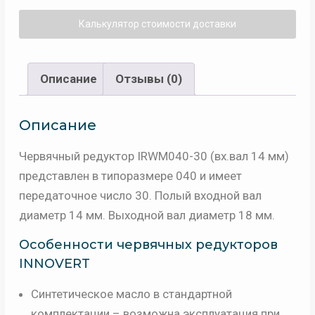
14/18
Калькулятор стоимости доставки
мм,
масло
синтетическое
Описание
Отзывы (0)
(-25..+40
С)
Описание
Червячный редуктор IRWM040-30 (вх.вал 14 мм)
представлен в типоразмере 040 и имеет
передаточное число 30. Полый входной вал
диаметр 14 мм. Выходной вал диаметр 18 мм.
Особенности червячных редукторов
INNOVERT
Синтетическое масло в стандартной
комплектации – возможна эксплуатация при