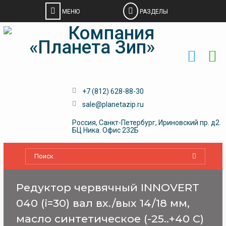
Skip
to
content
+7 (812) 628-88-30
sale@planetazip.ru
Россия, Санкт-Петербург, Ириновский пр. д2.
БЦ Ника. Офис 232Б
Редуктор червячный INNOVERT
040 (i=30) вал вх./вых 14/18 мм,
масло синтетическое (-25..+40 С)