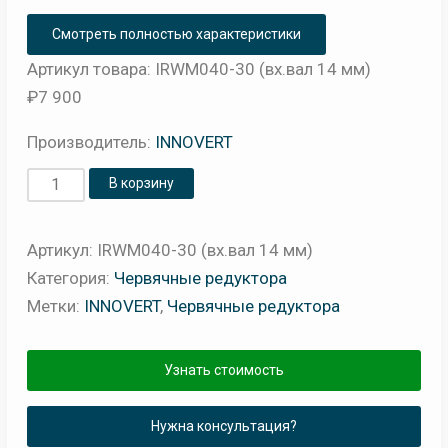
Смотреть полностью характеристики
Артикул товара: IRWM040-30 (вх.вал 14 мм)
₽
7 900
Производитель:
INNOVERT
Количество
В корзину
товара
Редуктор
Артикул:
IRWM040-30 (вх.вал 14 мм)
червячный
Категория:
Червячные редуктора
INNOVERT
Метки:
INNOVERT
,
Червячные редуктора
040
(i=30)
Узнать стоимость
вал
вх./
Нужна консультация?
вых