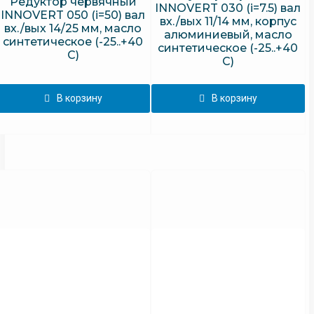
Редуктор червячный
INNOVERT 030 (i=7.5) вал
INNOVERT 050 (i=50) вал
вх./вых 11/14 мм, корпус
вх./вых 14/25 мм, масло
алюминиевый, масло
синтетическое (-25..+40
синтетическое (-25..+40
С)
С)
В корзину
В корзину