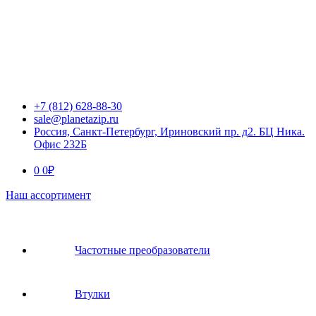
+7 (812) 628-88-30
sale@planetazip.ru
Россия, Санкт-Петербург, Ириновский пр. д2. БЦ Ника.
Офис 232Б
0
0
₽
Наш ассортимент
Частотные преобразователи
Втулки