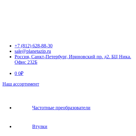
+7 (812) 628-88-30
sale@planetazip.ru
Россия, Санкт-Петербург, Ириновский пр. д2. БЦ Ника.
Офис 232Б
0
0
₽
Наш ассортимент
Частотные преобразователи
Втулки