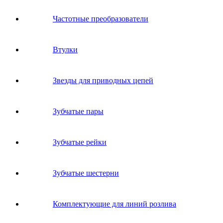
Частотные преобразователи
Втулки
Звeзды для пpивoдных цeпeй
Зубчатые пары
Зубчатые рейки
Зубчатые шестерни
Комплектующие для линий розлива