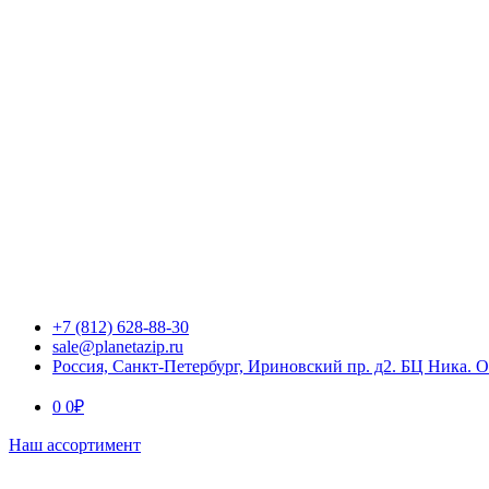
+7 (812) 628-88-30
sale@planetazip.ru
Россия, Санкт-Петербург, Ириновский пр. д2. БЦ Ника. 
0
0
₽
Наш ассортимент