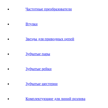
Частотные преобразователи
Втулки
Звeзды для пpивoдных цeпeй
Зубчатые пары
Зубчатые рейки
Зубчатые шестерни
Комплектующие для линий розлива