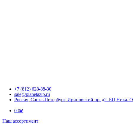
+7 (812) 628-88-30
sale@planetazip.ru
Россия, Санкт-Петербург, Ириновский пр. д2. БЦ Ника. 
0
0
₽
Наш ассортимент