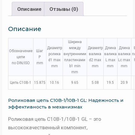
Описание
Отзывы (0)
Описание
Ширина
Диаметр
между
Диаметр
Длина
Длина
Обозначение
Шаг
ролика
внутренними
валика
валика
валика
п
цепи
P
d1 max
пластинами
d2 max
L max
Lc max
по DIN/ISO
mm
mm
b1 min
mm
mm
mm
mm
Цепь C10B-1
15.875
10.16
9.65
5.08
19.5
20.9
Роликовая цепь C10B-1/10B-1 GL: Надежность и
эффективность в механизмах
Роликовая цепь C10B-1/10B-1 GL – это
высококачественный компонент,