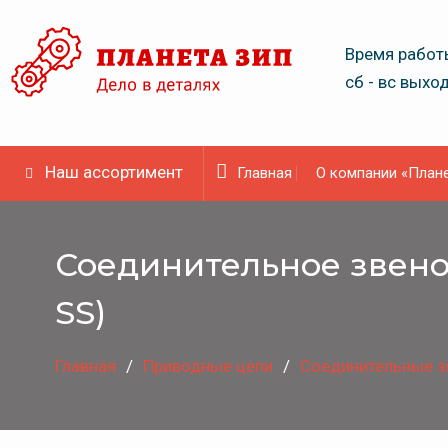
Skip
to
Время работы
content
сб - вс выхо
Наш ассортимент
Главная
О компании «Плане
Соединительное звено 
SS)
Главная
Приводные цепи
Соединительные з