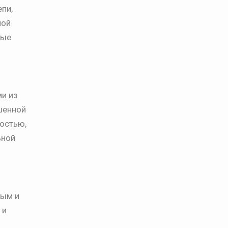
пи,
ной
ные
и из
ышенной
остью,
ьной
ным и
 и