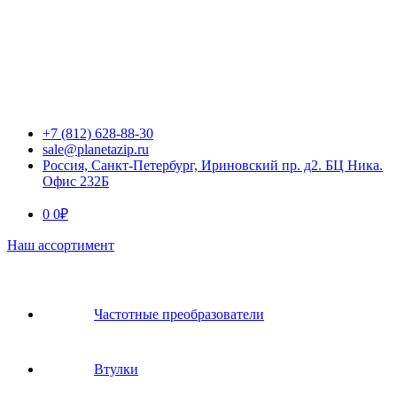
+7 (812) 628-88-30
sale@planetazip.ru
Россия, Санкт-Петербург, Ириновский пр. д2. БЦ Ника.
Офис 232Б
0
0
₽
Наш ассортимент
Частотные преобразователи
Втулки