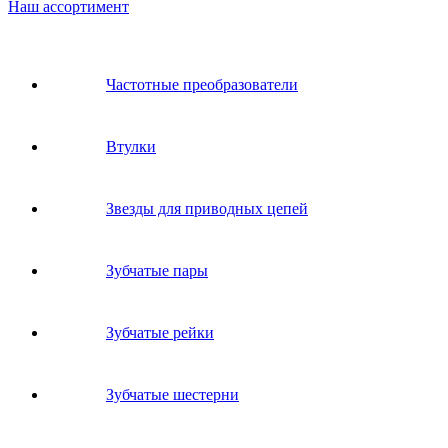
Наш ассортимент
Частотные преобразователи
Втулки
Звeзды для пpивoдных цeпeй
Зубчатые пары
Зубчатые рейки
Зубчатые шестерни