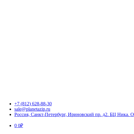
+7 (812) 628-88-30
sale@planetazip.ru
Россия, Санкт-Петербург, Ириновский пр. д2. БЦ Ника. 
0
0
₽