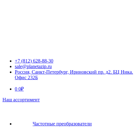
+7 (812) 628-88-30
sale@planetazip.ru
Россия, Санкт-Петербург, Ириновский пр. д2. БЦ Ника.
Офис 232Б
0
0
₽
Наш ассортимент
Частотные преобразователи