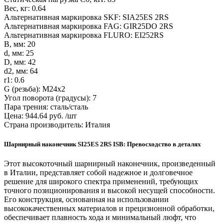
Вес, кг: 0.64
Альтернативная маркировка SKF: SIA25ES 2RS
Альтернативная маркировка FAG: GIR25DO 2RS
Альтернативная маркировка FLURO: EI252RS
B, мм: 20
d, мм: 25
D, мм: 42
d2, мм: 64
r1: 0.6
G (резьба): M24x2
Угол поворота (градусы): 7
Пара трения: сталь/сталь
Цена: 944.64 руб. /шт
Страна производитель: Италия
Шарнирный наконечник SI25ES 2RS ISB: Превосходство в деталях
Этот высокоточный шарнирный наконечник, произведенный
в Италии, представляет собой надежное и долговечное
решение для широкого спектра применений, требующих
точного позиционирования и высокой несущей способности.
Его конструкция, основанная на использовании
высококачественных материалов и прецизионной обработки,
обеспечивает плавность хода и минимальный люфт, что