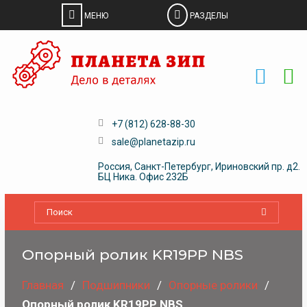
Skip
to
content
+7 (812) 628-88-30
sale@planetazip.ru
Россия, Санкт-Петербург, Ириновский пр. д2.
БЦ Ника. Офис 232Б
Опорный ролик KR19PP NBS
Главная
Подшипники
Опорные ролики
Опорный ролик KR19PP NBS