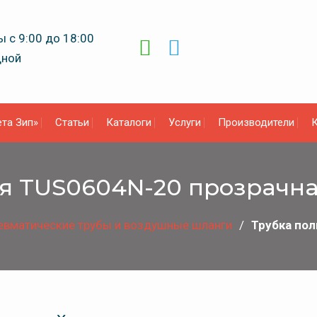
 с 9:00 до 18:00
дной
та Зип»
Статьи
Каталоги
Услуги
Производители
К
я TUS0604N-20 прозрачн
евматические трубы и воздушные шланги
Трубка по