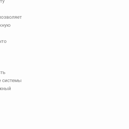
ту
позволяет
скную
что
сть
е системы
ежный