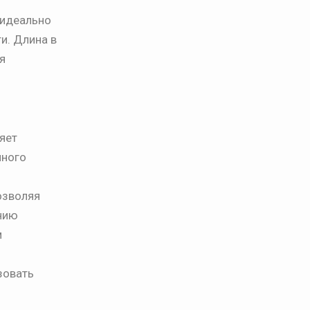
 идеально
и. Длина в
я
яет
нного
озволяя
нию
м
зовать