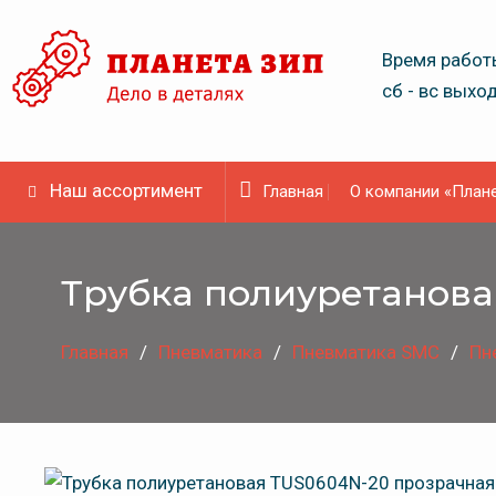
Skip
to
Время работы
content
сб - вс выхо
Наш ассортимент
Главная
О компании «Плане
Трубка полиуретанова
Главная
Пневматика
Пневматика SMC
Пн