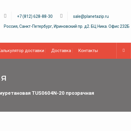
+7 (812) 628-88-30
sale@planetazip.ru
Россия, Санкт-Петербург, Ириновский пр. д2. БЦ Ника. Офис 232Б
алькулятор доставки
Доставка
Контакты
ая
лиуретановая TUS0604N-20 прозрачная