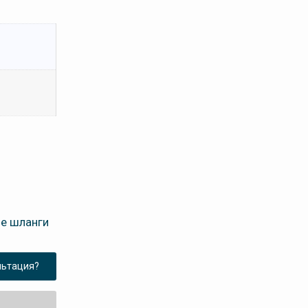
е шланги
льтация?