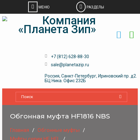
Skip
to
content
+7 (812) 628-88-30
sale@planetazip.ru
Россия, Санкт-Петербург, Ириновский пр. д2.
БЦ Ника. Офис 232Б
Обгонная муфта HF1816 NBS
Главная
Обгонные муфты
Муфты серии HF HFL