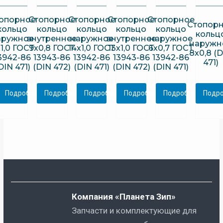
опорное
Стопорное
Стопорное
Стопорное
Стопорное
Стопор
кольцо
кольцо
кольцо
кольцо
кольцо
кольц
аружное
внутреннее
наружное
внутреннее
наружное
наружн
1,0 ГОСТ
9х0,8 ГОСТ
14х1,0 ГОСТ
13х1,0 ГОСТ
6х0,7 ГОСТ
8х0,8 (
3942-86
13943-86
13942-86
13943-86
13942-86
471)
DIN 471)
(DIN 472)
(DIN 471)
(DIN 472)
(DIN 471)
Подробнее
Подробнее
Подробнее
Подробнее
Подробнее
Подр
Компания «Планета Зип»
Запчасти и комплектующие для