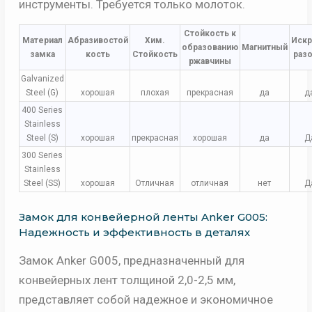
инструменты. Требуется только молоток.
Стойкость к
Материал
Абразивостой
Хим.
Иск
образованию
Магнитный
замка
кость
Стойкость
раз
ржавчины
Galvanized
Steel (G)
хорошая
плохая
прекрасная
да
д
400 Series
Stainless
Steel (S)
хорошая
прекрасная
хорошая
да
Д
300 Series
Stainless
Steel (SS)
хорошая
Отличная
отличная
нет
Д
Замок для конвейерной ленты Anker G005:
Надежность и эффективность в деталях
Замок Anker G005, предназначенный для
конвейерных лент толщиной 2,0-2,5 мм,
представляет собой надежное и экономичное