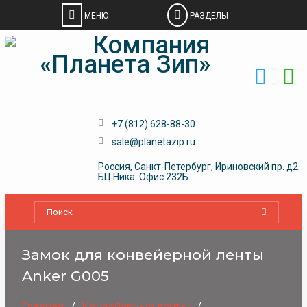
Skip
to
content
+7 (812) 628-88-30
sale@planetazip.ru
Россия, Санкт-Петербург, Ириновский пр. д2.
БЦ Ника. Офис 232Б
Замок для конвейерной ленты
Anker G005
Главная
Конвейерные ленты