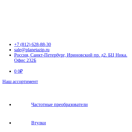
+7 (812) 628-88-30
sale@planetazip.ru
Россия, Санкт-Петербург, Ириновский пр. д2. БЦ Ника.
Офис 232Б
0
0
₽
Наш ассортимент
Частотные преобразователи
Втулки