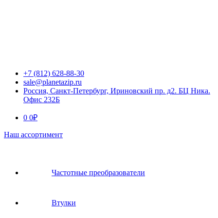
+7 (812) 628-88-30
sale@planetazip.ru
Россия, Санкт-Петербург, Ириновский пр. д2. БЦ Ника.
Офис 232Б
0
0
₽
Наш ассортимент
Частотные преобразователи
Втулки