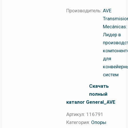
Производитель:
AVE
Transmisio
Mecánicas:
Лидер в
производс
компонент
для
конвейерн
систем
Скачать
полный
каталог General_AVE
Артикул:
116791
Категория:
Опоры