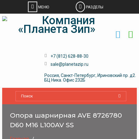
Skip
to
content
+7 (812) 628-88-30
sale@planetazip.ru
Россия, Санкт-Петербург, Ириновский пр. д2.
БЦ Ника. Офис 232Б
Опора шарнирная AVE 8726780
D60 М16 L100AV SS
Главная